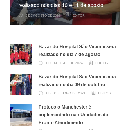
realizado nos dias 10 e 11 de agosto
infantojuvenil
Nota Fiscal Paulista
6 DE AGOSTO DE 2026
6 DE AGOSTO DE 2026
3 DE AGOSTO DE 2026
EDITOR
EDITOR
EDITOR
Bazar do Hospital São Vicente será
realizado no dia 7 de agosto
1 DE AGOSTO DE 2024
EDITOR
Bazar do Hospital São Vicente será
realizado no dia 09 de outubro
4 DE OUTUBRO DE 2024
EDITOR
Protocolo Manchester é
implementado nas Unidades de
Pronto Atendimento