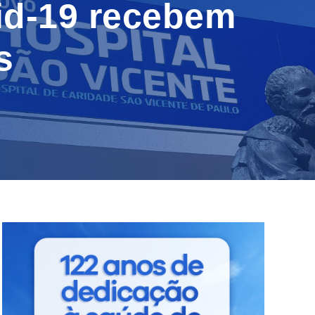
id-19 recebem
s