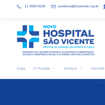
11 4583-8155
ouvidoria@hsvicente.org.br
Capa
O Hospital
Serviços
Paciente