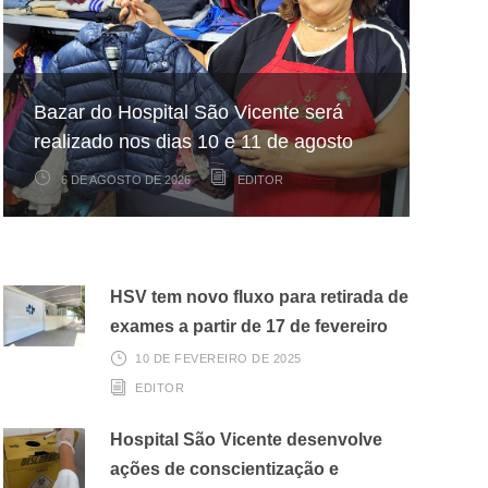
Hospital São Vicente participa de
Hospital São Vicente expande
Bazar do Hospital São Vicente será
mapeamento nacional sobre câncer
arrecadação de cupons fiscais pela
realizado nos dias 10 e 11 de agosto
infantojuvenil
Nota Fiscal Paulista
6 DE AGOSTO DE 2026
6 DE AGOSTO DE 2026
3 DE AGOSTO DE 2026
EDITOR
EDITOR
EDITOR
HSV tem novo fluxo para retirada de
exames a partir de 17 de fevereiro
10 DE FEVEREIRO DE 2025
EDITOR
Hospital São Vicente desenvolve
ações de conscientização e