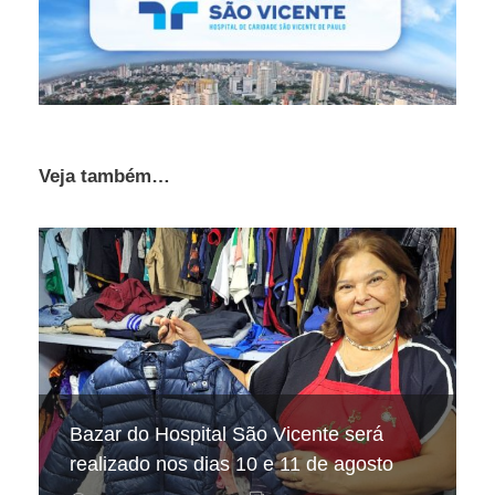
Veja também…
Hospital São Vicente participa de
Hospital São Vicente expande
Bazar do Hospital São Vicente será
mapeamento nacional sobre câncer
arrecadação de cupons fiscais pela
realizado nos dias 10 e 11 de agosto
infantojuvenil
Nota Fiscal Paulista