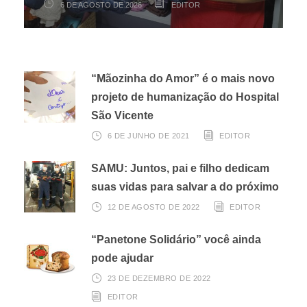
6 DE AGOSTO DE 2026
6 DE AGOSTO DE 2026
3 DE AGOSTO DE 2026
EDITOR
EDITOR
EDITOR
“Mãozinha do Amor” é o mais novo
projeto de humanização do Hospital
São Vicente
6 DE JUNHO DE 2021
EDITOR
SAMU: Juntos, pai e filho dedicam
suas vidas para salvar a do próximo
12 DE AGOSTO DE 2022
EDITOR
“Panetone Solidário” você ainda
pode ajudar
23 DE DEZEMBRO DE 2022
EDITOR