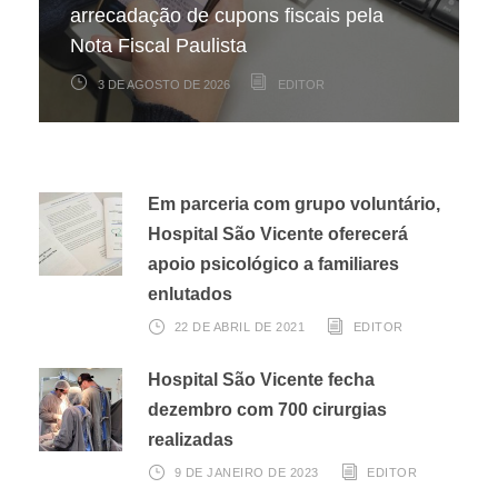
arrecadação de cupons fiscais pela
pacientes internados no Hospital São
necessidade de hidratação continua a
Nota Fiscal Paulista
Vicente
mesma
3 DE AGOSTO DE 2026
22 DE JULHO DE 2026
17 DE JULHO DE 2026
EDITOR
EDITOR
EDITOR
Em parceria com grupo voluntário,
Hospital São Vicente oferecerá
apoio psicológico a familiares
enlutados
22 DE ABRIL DE 2021
EDITOR
Hospital São Vicente fecha
dezembro com 700 cirurgias
realizadas
9 DE JANEIRO DE 2023
EDITOR