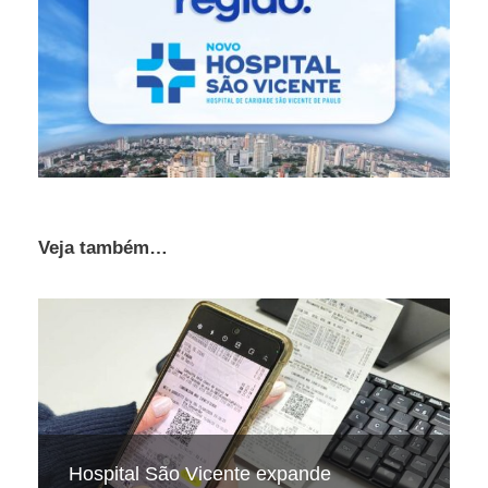
Veja também…
Hospital São Vicente expande
Projeto celebra aniversários de
No frio, a sede diminui, mas a