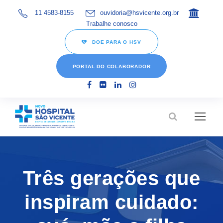
11 4583-8155
ouvidoria@hsvicente.org.br
Trabalhe conosco
DOE PARA O HSV
PORTAL DO COLABORADOR
Três gerações que
inspiram cuidado: