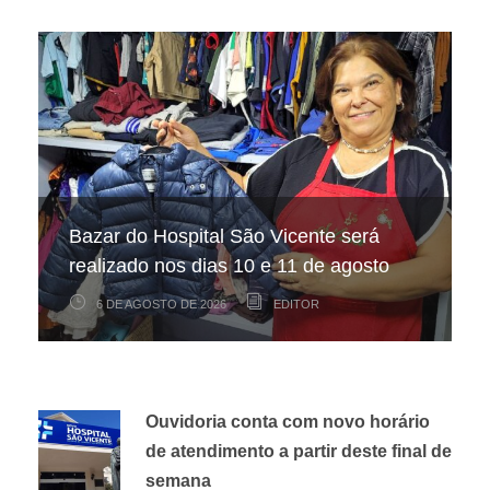
Hospital São Vicente participa de
Hospital São Vicente expande
Bazar do Hospital São Vicente será
mapeamento nacional sobre câncer
arrecadação de cupons fiscais pela
realizado nos dias 10 e 11 de agosto
infantojuvenil
Nota Fiscal Paulista
6 DE AGOSTO DE 2026
6 DE AGOSTO DE 2026
3 DE AGOSTO DE 2026
EDITOR
EDITOR
EDITOR
Ouvidoria conta com novo horário
de atendimento a partir deste final de
semana