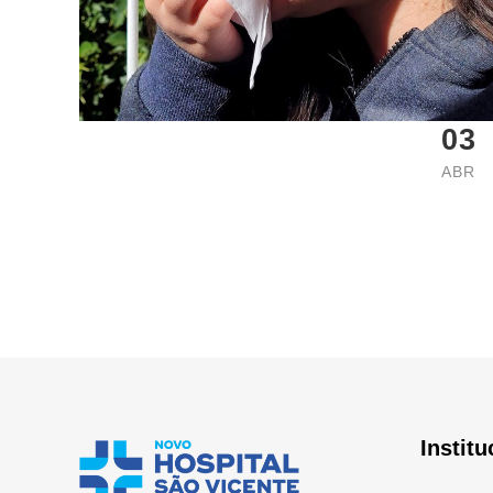
03
ABR
Institu