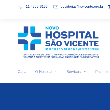
11 4583-8155
ouvidoria@hsvicente.org.br
Capa
O Hospital
Serviços
Paciente