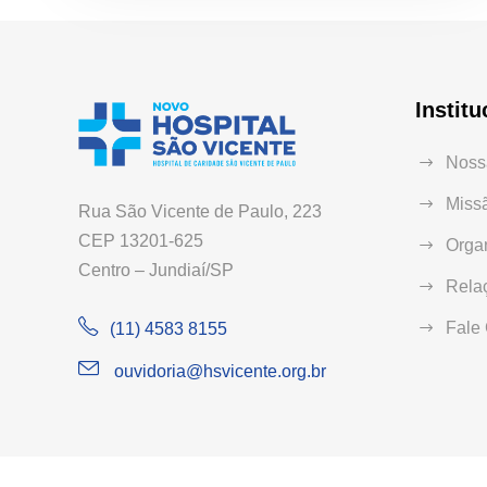
Institu
Nossa
Missã
Rua São Vicente de Paulo, 223
CEP 13201-625
Orga
Centro – Jundiaí/SP
Relaç
Fale
(11) 4583 8155
ouvidoria@hsvicente.org.br