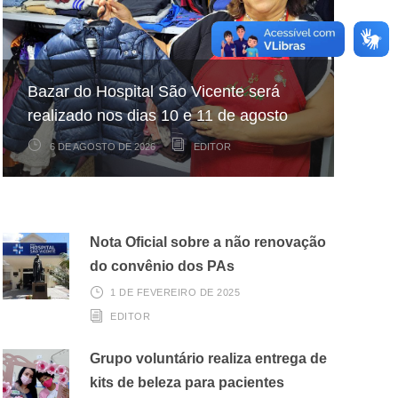
Hospital São Vicente participa de
Hospital São Vicente expande
Bazar do Hospital São Vicente será
mapeamento nacional sobre câncer
arrecadação de cupons fiscais pela
realizado nos dias 10 e 11 de agosto
infantojuvenil
Nota Fiscal Paulista
6 DE AGOSTO DE 2026
6 DE AGOSTO DE 2026
3 DE AGOSTO DE 2026
EDITOR
EDITOR
EDITOR
Nota Oficial sobre a não renovação
do convênio dos PAs
1 DE FEVEREIRO DE 2025
EDITOR
Grupo voluntário realiza entrega de
kits de beleza para pacientes