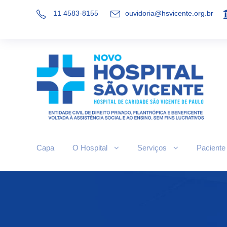
11 4583-8155
ouvidoria@hsvicente.org.br
Capa
O Hospital
Serviços
Paciente