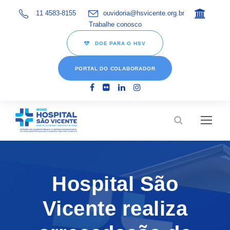
11 4583-8155
ouvidoria@hsvicente.org.br
Trabalhe conosco
DOE PARA O HSV
PORTAL DO COLABORADOR
Hospital São
Vicente realiza