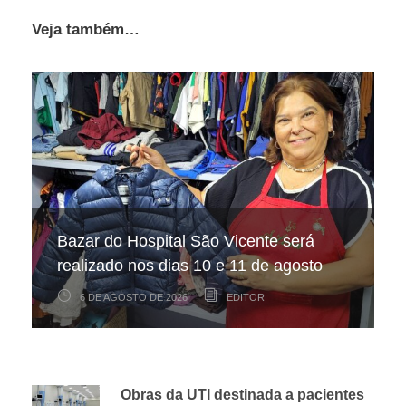
Veja também…
Hospital São Vicente participa de
Hospital São Vicente expande
Bazar do Hospital São Vicente será
mapeamento nacional sobre câncer
arrecadação de cupons fiscais pela
realizado nos dias 10 e 11 de agosto
infantojuvenil
Nota Fiscal Paulista
6 DE AGOSTO DE 2026
6 DE AGOSTO DE 2026
3 DE AGOSTO DE 2026
EDITOR
EDITOR
EDITOR
Obras da UTI destinada a pacientes