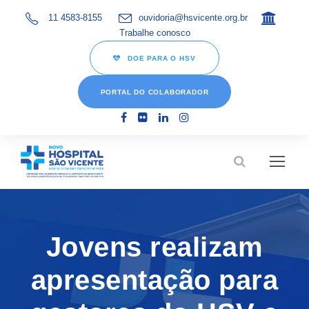
11 4583-8155
ouvidoria@hsvicente.org.br
Trabalhe conosco
DOE PARA O HSV
PORTAL DO COLABORADOR
Jovens realizam
apresentação para