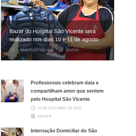
Hospital São Vicente participa de
Hospital São Vicente expande
Bazar do Hospital São Vicente será
mapeamento nacional sobre câncer
arrecadação de cupons fiscais pela
realizado nos dias 10 e 11 de agosto
infantojuvenil
Nota Fiscal Paulista
6 DE AGOSTO DE 2026
6 DE AGOSTO DE 2026
3 DE AGOSTO DE 2026
EDITOR
EDITOR
EDITOR
Profissionais celebram data e
compartilham amor que sentem
pelo Hospital São Vicente
23 DE OUTUBRO DE 2020
EDITOR
Internação Domiciliar do São