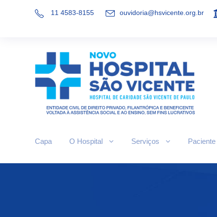
11 4583-8155
ouvidoria@hsvicente.org.br
Capa
O Hospital
Serviços
Paciente