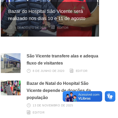
Hospital São Vicente participa de
Hospital São Vicente expande
Bazar do Hospital São Vicente será
mapeamento nacional sobre câncer
arrecadação de cupons fiscais pela
realizado nos dias 10 e 11 de agosto
infantojuvenil
Nota Fiscal Paulista
6 DE AGOSTO DE 2026
6 DE AGOSTO DE 2026
3 DE AGOSTO DE 2026
EDITOR
EDITOR
EDITOR
São Vicente transfere alas e adequa
fluxo de visitantes
8 DE JUNHO DE 2020
EDITOR
Bazar de Natal do Hospital São
Vicente depende de doações da
população
13 DE NOVEMBRO DE 2025
EDITOR