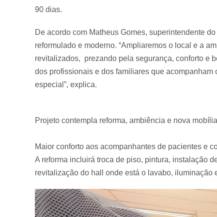
ó
90 dias.
r
i
De acordo com Matheus Gomes, superintendente do H
o
reformulado e moderno. “Ampliaremos o local e a a
a
revitalizados, prezando pela segurança, conforto e 
n
dos profissionais e dos familiares que acompanham 
t
especial”, explica.
e
s
d
Projeto contempla reforma, ambiência e nova mobíli
o
i
Maior conforto aos acompanhantes de pacientes e co
n
A reforma incluirá troca de piso, pintura, instalação 
í
revitalização do hall onde está o lavabo, iluminação
c
i
o
d