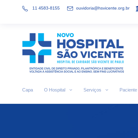
11 4583-8155
ouvidoria@hsvicente.org.br
Capa
O Hospital
Serviços
Paciente