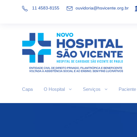
11 4583-8155
ouvidoria@hsvicente.org.br
Capa
O Hospital
Serviços
Paciente