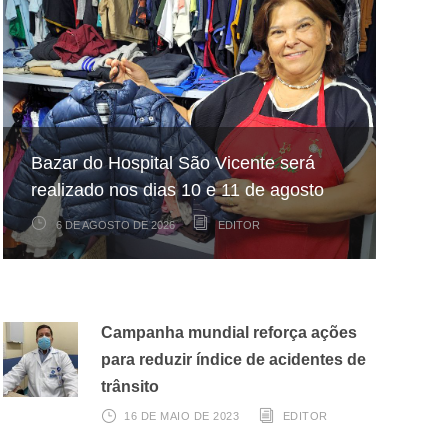
Hospital São Vicente participa de
Hospital São Vicente expande
Bazar do Hospital São Vicente será
mapeamento nacional sobre câncer
arrecadação de cupons fiscais pela
realizado nos dias 10 e 11 de agosto
infantojuvenil
Nota Fiscal Paulista
6 DE AGOSTO DE 2026
6 DE AGOSTO DE 2026
3 DE AGOSTO DE 2026
EDITOR
EDITOR
EDITOR
Campanha mundial reforça ações
para reduzir índice de acidentes de
trânsito
16 DE MAIO DE 2023
EDITOR