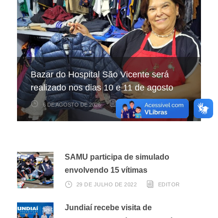
Hospital São Vicente participa de
Hospital São Vicente expande
Bazar do Hospital São Vicente será
mapeamento nacional sobre câncer
arrecadação de cupons fiscais pela
realizado nos dias 10 e 11 de agosto
infantojuvenil
Nota Fiscal Paulista
6 DE AGOSTO DE 2026
6 DE AGOSTO DE 2026
3 DE AGOSTO DE 2026
EDITOR
EDITOR
EDITOR
SAMU participa de simulado
envolvendo 15 vítimas
29 DE JULHO DE 2022
EDITOR
Jundiaí recebe visita de