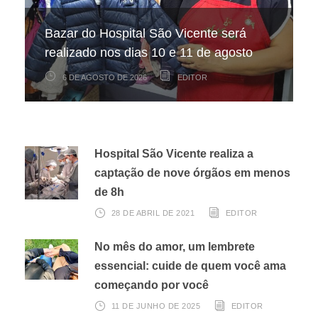
Hospital São Vicente participa de
Hospital São Vicente expande
Bazar do Hospital São Vicente será
mapeamento nacional sobre câncer
arrecadação de cupons fiscais pela
realizado nos dias 10 e 11 de agosto
infantojuvenil
Nota Fiscal Paulista
6 DE AGOSTO DE 2026
6 DE AGOSTO DE 2026
3 DE AGOSTO DE 2026
EDITOR
EDITOR
EDITOR
Hospital São Vicente realiza a
captação de nove órgãos em menos
de 8h
28 DE ABRIL DE 2021
EDITOR
No mês do amor, um lembrete
essencial: cuide de quem você ama
começando por você
11 DE JUNHO DE 2025
EDITOR