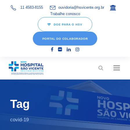
11 4583-8155
ouvidoria@hsvicente.org.br
Trabalhe conosco
DOE PARA O HSV
PORTAL DO COLABORADOR
Tag
covid-19